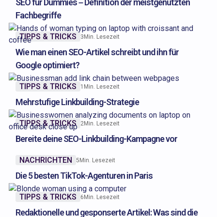
SEO für Dummies – Definition der meistgenutzten
Fachbegriffe
TIPPS & TRICKS
3
Min. Lesezeit
Wie man einen SEO-Artikel schreibt und ihn für
Google optimiert?
TIPPS & TRICKS
1
Min. Lesezeit
Mehrstufige Linkbuilding-Strategie
TIPPS & TRICKS
2
Min. Lesezeit
Bereite deine SEO-Linkbuilding-Kampagne vor
NACHRICHTEN
5
Min. Lesezeit
Die 5 besten TikTok-Agenturen in Paris
TIPPS & TRICKS
6
Min. Lesezeit
Redaktionelle und gesponserte Artikel: Was sind die