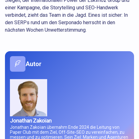
Siegen, der internationalen Power der Eskimoz Group und
einer Kampagne, die Storytelling und SEO-Handwerk
verbindet, zieht das Team in die Jagd. Eines ist sicher: In
den SERPs rund um den Serponado herrscht in den
nächsten Wochen Unwetterstimmung.
Autor
Jonathan Zakoïan
Jonathan Zakoïan übernahm Ende 2024 die Leitung von
Paper Club mit dem Ziel, Off-Site-SEO zu vereinfachen, zu
messen und zu optimieren. Sein Ziel: Marken und Agenturen