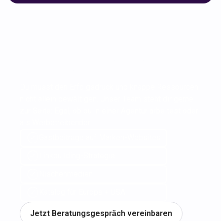
Unser Team berät dich gerne,
völlig kostenlos
Du musst den Erfolgsdruck und knappe Ressourcen
nicht allein bewältigen. Unser Team steht dir gerne
zur Seite: Egal, ob du in einer Agentur arbeitest oder
als Werbetreibender.
Gastbeiträge auf Marken-Websites
Linkbuilding-Strategie
Nischenmedien
Katalog für Europa + USA
Jetzt Beratungsgespräch vereinbaren