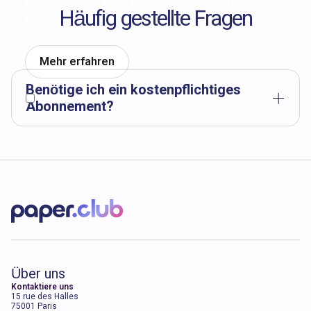
erzielen und Ihre Marke in allen Medien zu
Häufig gestellte Fragen
präsentieren
Mehr erfahren
Benötige ich ein kostenpflichtiges
Abonnement?
Du benötigst kein Abonnement: Du kannst
kostenlos ein Konto erstellen, unseren gesamten
Katalog uneingeschränkt einsehen und Advertorials
in deinen Warenkorb legen. Du zahlst nur für das,
was du bestellst.
Über uns
Kontaktiere uns
15 rue des Halles
75001 Paris