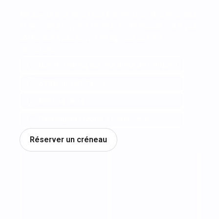
à votre service
Ne soyez plus seul face à la pression des résultats
et avec des moyens limités : notre équipe est à vos
côtés, que vous soyez en agence ou chez
l’annonceur.
Guest-posting sur des sites de marques
Stratégie netlinking
Médias rares
Catalogues Europe + États-Unis
Réserver un créneau