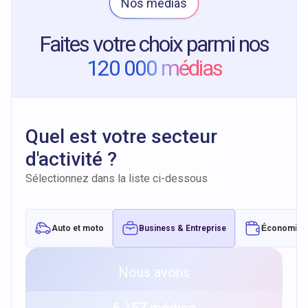
Nos médias
Voir nos solutions brand content
Faites votre choix parmi nos
120 000 médias
Quel est votre secteur
d'activité ?
Sélectionnez dans la liste ci-dessous
Auto et moto
Business & Entreprise
Économie &
Nous avons