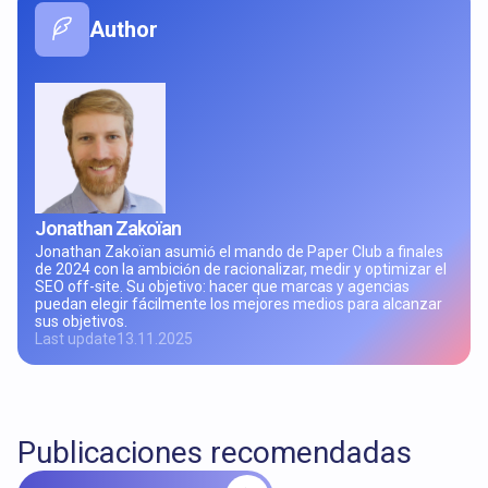
Author
Jonathan Zakoïan
Jonathan Zakoïan asumió el mando de Paper Club a finales
de 2024 con la ambición de racionalizar, medir y optimizar el
SEO off-site. Su objetivo: hacer que marcas y agencias
puedan elegir fácilmente los mejores medios para alcanzar
sus objetivos.
Last update
13.11.2025
Publicaciones recomendadas