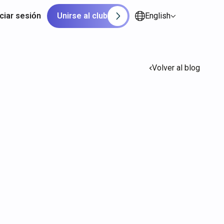
iciar sesión
Unirse al club
English
Volver al blog